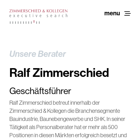
Zum
Inhalt
menu
springen
Unsere Berater
Ralf Zimmerschied
Geschäftsführer
Ralf Zimmerschied betreut innerhalb der
Zimmerschied & Kollegen die Branchensegmente
Bauindustrie, Baunebengewerbe und SHK. In seiner
Tätigkeit als Personalberater hat er mehr als 500
Positionen in diesen Märkten erfolgreich besetzt und